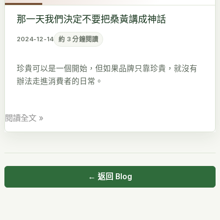
們
那一天我們決定不要把桑黃講成神話
決
定
2024-12-14
約 3 分鐘閱讀
不
要
珍貴可以是一個開始，但如果品牌只靠珍貴，就沒有
把
辦法走進消費者的日常。
桑
黃
講
閱讀全文 »
成
神
話
← 返回 Blog