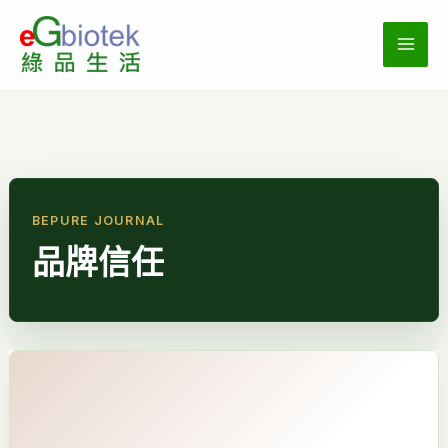
跳
至
主
要
內
容
品牌信任
那
一
天
我