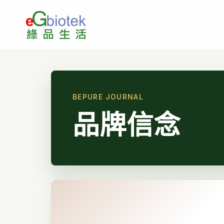
跳
至
主
要
內
容
品牌信念
寫
給
十