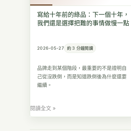
年
前
寫給十年前的綠品：下一個十年，
的
我們還是選擇把難的事情做慢一點
綠
品：
下
2026-05-27
約 3 分鐘閱讀
一
個
品牌走到某個階段，最重要的不是證明自
十
己從沒跌倒，而是知道跌倒後為什麼還要
年，
繼續。
我
們
還
閱讀全文 »
是
選
擇