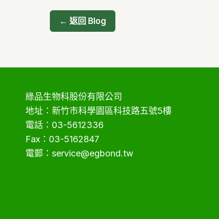
把
← 返回 Blog
難
的
事
情
做
綠品生物科股份有限公司
慢
地址：新竹市科學園區科技路五號5樓
一
電話：03-5612336
點
Fax：03-5162847
電郵：service@egbond.tw