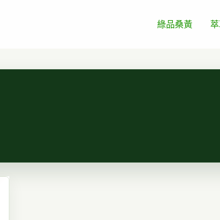
綠品桑黃
萃