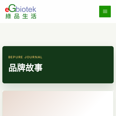
跳
至
主
要
內
容
品牌故事
從
竹
科
出