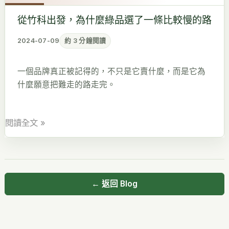
發，
從竹科出發，為什麼綠品選了一條比較慢的路
為
什
2024-07-09
約 3 分鐘閱讀
麼
綠
一個品牌真正被記得的，不只是它賣什麼，而是它為
品
什麼願意把難走的路走完。
選
了
一
閱讀全文 »
條
比
較
慢
← 返回 Blog
的
路