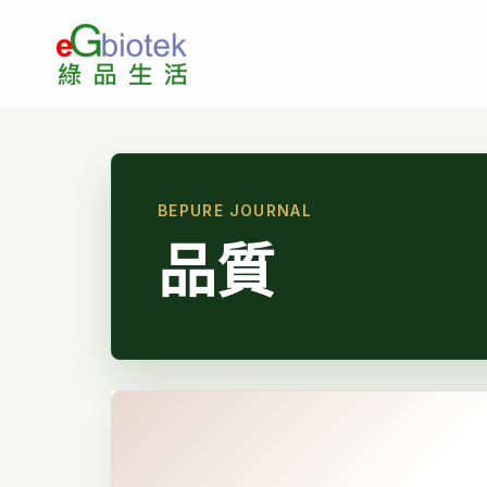
跳
至
主
要
內
容
品質
186
天
的