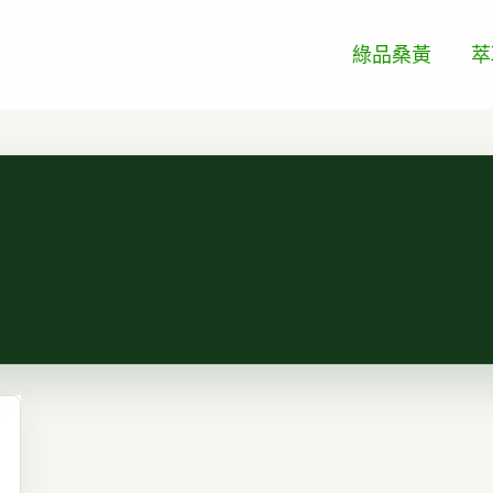
綠品桑黃
萃