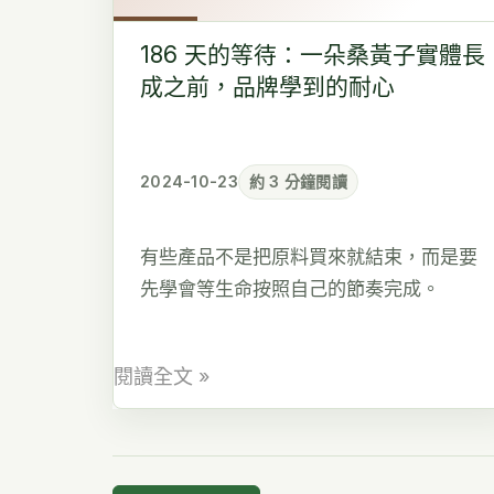
等
待：
186 天的等待：一朵桑黃子實體長
一
成之前，品牌學到的耐心
朵
桑
黃
2024-10-23
約 3 分鐘閱讀
子
實
有些產品不是把原料買來就結束，而是要
體
先學會等生命按照自己的節奏完成。
長
成
之
閱讀全文 »
前，
品
牌
學