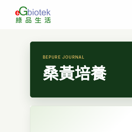
跳
至
主
要
內
容
桑黃培養
一
朵
桑