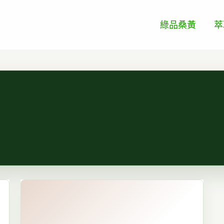
綠品桑黃
萃
從
LED
到