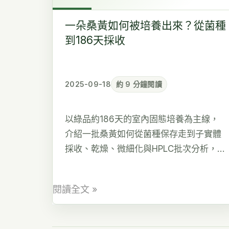
黃
如
一朵桑黃如何被培養出來？從菌種
何
到186天採收
被
培
養
2025-09-18
約 9 分鐘閱讀
出
來？
以綠品約186天的室內固態培養為主線，
從
介紹一批桑黃如何從菌種保存走到子實體
菌
採收、乾燥、微細化與HPLC批次分析，並
種
說明每個階段可能出現的變數。
到
186
閱讀全文 »
天
採
收