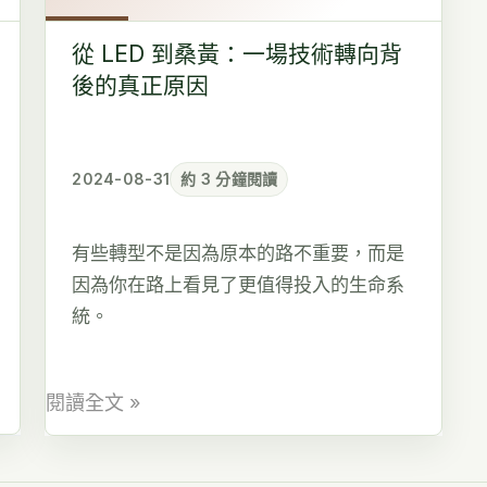
桑
黃：
從 LED 到桑黃：一場技術轉向背
一
後的真正原因
場
技
術
2024-08-31
約 3 分鐘閱讀
轉
向
有些轉型不是因為原本的路不重要，而是
背
因為你在路上看見了更值得投入的生命系
後
統。
的
真
正
閱讀全文 »
原
因