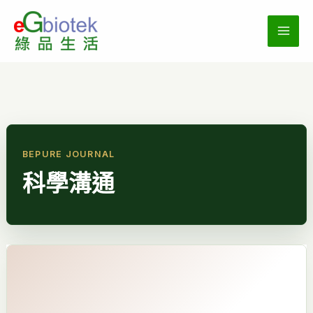
跳
至
主
要
內
容
科學溝通
那
一
天
我