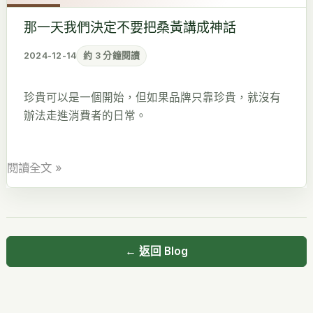
們
那一天我們決定不要把桑黃講成神話
決
定
2024-12-14
約 3 分鐘閱讀
不
要
珍貴可以是一個開始，但如果品牌只靠珍貴，就沒有
把
辦法走進消費者的日常。
桑
黃
講
閱讀全文 »
成
神
話
← 返回 Blog