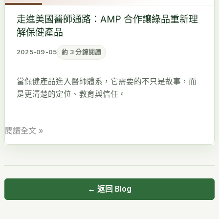
醫
走進美國醫師通路：AMP 合作讓綠品重新理
師
解保健產品
通
路：
2025-09-05
約 3 分鐘閱讀
AMP
合
當保健產品進入醫師體系，它需要的不只是故事，而
作
是更清楚的定位、教育與信任。
讓
綠
品
閱讀全文 »
重
新
理
解
← 返回 Blog
保
健