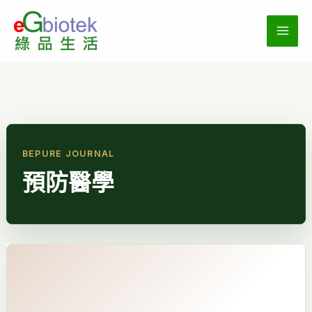
跳
至
主
要
內
容
預防醫學
走
進
美
國